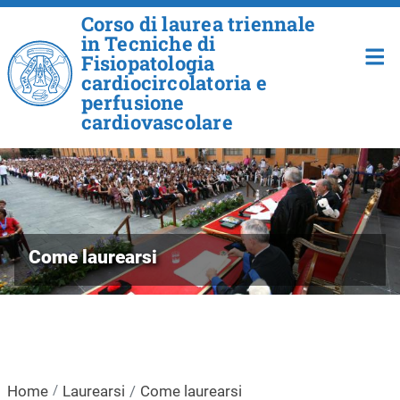
Salta al contenuto principale
Corso di laurea triennale
in Tecniche di
Fisiopatologia
cardiocircolatoria e
perfusione
cardiovascolare
Come laurearsi
Home
Laurearsi
Come laurearsi