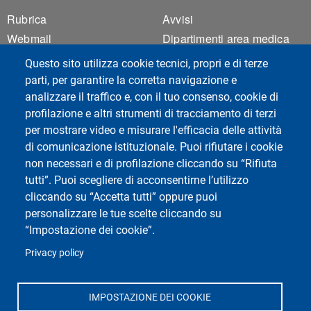
Footer 1
Footer 2
Rubrica
Avvisi
Webmail
Dipartimenti area medica
ESSE3 Studenti
Facoltà di Medicina e
Questo sito utilizza cookie tecnici, propri e di terze
Chirurgia
ESSE3 Docenti
parti, per garantire la corretta navigazione e
Privacy
analizzare il traffico e, con il tuo consenso, cookie di
profilazione e altri strumenti di tracciamento di terzi
Accessibilità
per mostrare video e misurare l'efficacia delle attività
Mappa del sito
di comunicazione istituzionale. Puoi rifiutare i cookie
Cookie settings
non necessari e di profilazione cliccando su “Rifiuta
tutti”. Puoi scegliere di acconsentirne l’utilizzo
cliccando su “Accetta tutti” oppure puoi
personalizzare le tue scelte cliccando su
“Impostazione dei cookie”.
Social di Ateneo
Privacy policy
IMPOSTAZIONE DEI COOKIE